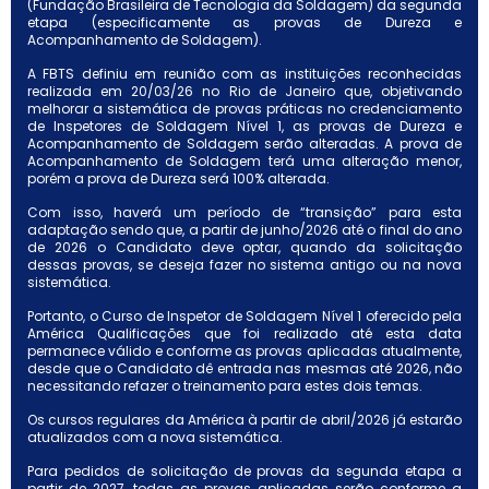
(Fundação Brasileira de Tecnologia da Soldagem) da segunda
etapa (especificamente as provas de Dureza e
Acompanhamento de Soldagem).
A FBTS definiu em reunião com as instituições reconhecidas
realizada em 20/03/26 no Rio de Janeiro que, objetivando
melhorar a sistemática de provas práticas no credenciamento
de Inspetores de Soldagem Nível 1, as provas de Dureza e
Acompanhamento de Soldagem serão alteradas. A prova de
Acompanhamento de Soldagem terá uma alteração menor,
porém a prova de Dureza será 100% alterada.
Com isso, haverá um período de “transição” para esta
adaptação sendo que, a partir de junho/2026 até o final do ano
de 2026 o Candidato deve optar, quando da solicitação
dessas provas, se deseja fazer no sistema antigo ou na nova
sistemática.
Portanto, o Curso de Inspetor de Soldagem Nível 1 oferecido pela
América Qualificações que foi realizado até esta data
permanece válido e conforme as provas aplicadas atualmente,
desde que o Candidato dê entrada nas mesmas até 2026, não
necessitando refazer o treinamento para estes dois temas.
Os cursos regulares da América à partir de abril/2026 já estarão
atualizados com a nova sistemática.
Para pedidos de solicitação de provas da segunda etapa a
partir de 2027, todas as provas aplicadas serão conforme a