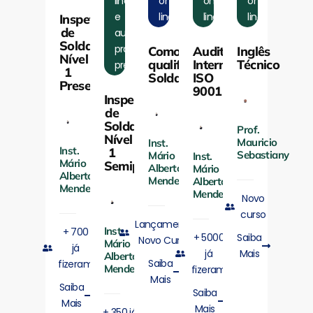
line
on-
on-
on-
e
line
line
line
Inspetor
de
aulas
Soldagem
práticas
Como
Auditores
Inglês
Nível
qualificar
Internos
Técnico
presenciais
1
Soldadores
ISO
Presencial
9001
Inspetor
de
Soldagem
Prof.
Nível
Mauricio
Inst.
Inst.
1
Sebastiany
Mário
Inst.
Mário
Semipresencial
Alberto
Mário
Alberto
Mendes
Alberto
Mendes
Mendes
Novo
curso
Lançamento
Inst.
+ 700
+ 5000
Saiba
Novo Curso
Mário
já
já
Mais
Alberto
Saiba
fizeram
Mendes
fizeram
Mais
Saiba
Saiba
Mais
Mais
+ 350 já