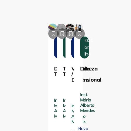
100%
100%
100%
100%
on-
on-
on-
on-
line
line
line
line
Documentos
Tratamento
Visual
Dureza
Técnicos
Térmico
/
Dimensional
Inst.
Mário
Inst.
Inst.
Alberto
Mário
Mário
Inst.
Mendes
Alberto
Alberto
Mário
Mendes
Mendes
Alberto
Mendes
Novo