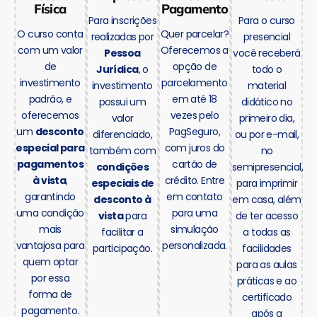
Física
Pagamento
Para inscrições
Para o curso
O curso conta
Quer parcelar?
realizadas por
presencial
com um valor
Oferecemos a
Pessoa
você receberá
de
opção de
Jurídica
, o
todo o
investimento
parcelamento
investimento
material
padrão, e
em até 18
possui um
didático no
oferecemos
vezes pelo
valor
primeiro dia,
um
desconto
PagSeguro,
diferenciado,
ou por e-mail,
especial para
com juros do
também com
no
pagamentos
cartão de
condições
semipresencial,
à vista
,
crédito. Entre
especiais de
para imprimir
garantindo
em contato
desconto à
em casa, além
uma condição
para uma
vista
para
de ter acesso
mais
simulação
facilitar a
a todas as
vantajosa para
personalizada.
participação.
facilidades
quem optar
para as aulas
por essa
práticas e ao
forma de
certificado
pagamento.
após a