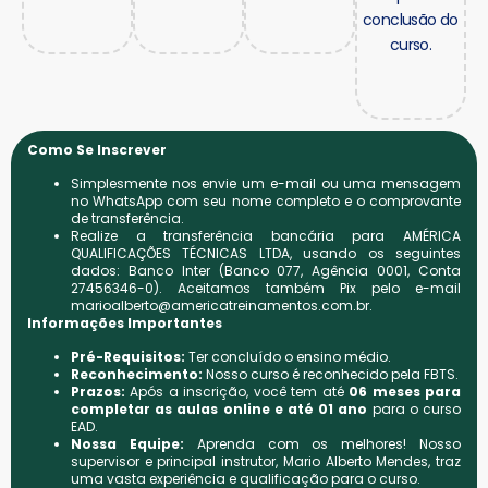
conclusão do
curso.
Como Se Inscrever
Simplesmente nos envie um e-mail ou uma mensagem
no WhatsApp com seu nome completo e o comprovante
de transferência.
Realize a transferência bancária para AMÉRICA
QUALIFICAÇÕES TÉCNICAS LTDA, usando os seguintes
dados: Banco Inter (Banco 077, Agência 0001, Conta
27456346-0). Aceitamos também Pix pelo e-mail
marioalberto@americatreinamentos.com.br
.
Informações Importantes
Pré-Requisitos:
Ter concluído o ensino médio.
Reconhecimento:
Nosso curso é reconhecido pela FBTS.
Prazos:
Após a inscrição, você tem até
06 meses para
completar as aulas online e até 01 ano
para o curso
EAD.
Nossa Equipe:
Aprenda com os melhores! Nosso
supervisor e principal instrutor, Mario Alberto Mendes, traz
uma vasta experiência e qualificação para o curso.