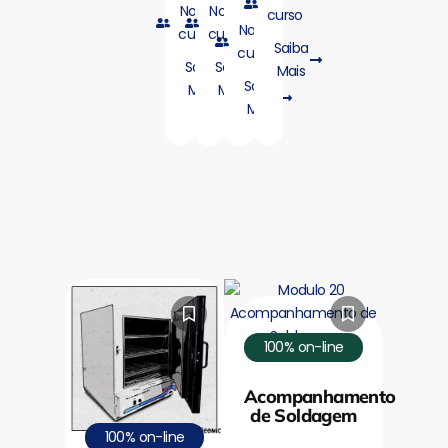
Novo
Novo
curso
Novo
curso
curso
Saiba
curso
Saiba
Saiba
Mais
Saiba
Mais
Mais
Mais
100% on-line
Acompanhamento
de Soldagem
100% on-line